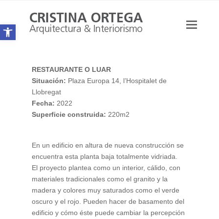
Abrir barra de herramientas
Ope
Mobi
Men
RESTAURANTE O LUAR
Situación:
Plaza Europa 14, l’Hospitalet de
Llobregat
Fecha:
2022
Superficie construida:
220m2
En un edificio en altura de nueva construcción se
encuentra esta planta baja totalmente vidriada.
El proyecto plantea como un interior, cálido, con
materiales tradicionales como el granito y la
madera y colores muy saturados como el verde
oscuro y el rojo. Pueden hacer de basamento del
edificio y cómo éste puede cambiar la percepción