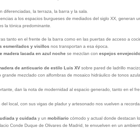
n diferenciadas, la terraza, la barra y la sala.
cencias a los espacios burgueses de mediados del siglo XX, generan u
es la tónica predominante.
as tanto en el frente de la barra como en las puertas de acceso a coc
s esmerilados y visillos
nos transportan a esa época.
e madera lacada en azul noche
se mezclan con
espejos envejecid
adera de anticuario de estilo Luis XV
sobre pared de ladrillo maciz
o grande mezclado con alfombras de mosaico hidráulico de tonos azul
tante, dan la nota de modernidad al espacio generado, tanto en el fren
el local, con sus vigas de pladur y artesonado nos vuelven a recorda
tudiada y cuidada
y un
mobiliario
cómodo y actual donde destacan lo
acio Conde Duque de Olivares de Madrid, te envuelven en un ambiente