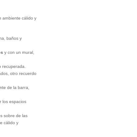
n ambiente cálido y
ina, baños y
os
y con un mural,
o recuperada.
ados, otro recuerdo
te de la barra,
r los espacios
s sobre de las
 cálido y