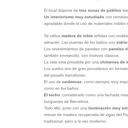
El local dispone de
tres zonas de público
bie
Un interiorismo muy estudiado
con reminis
agradable donde el uso de materiales nobles 
Se utiliza
madera de roble
teñidas con moldur
almacén. Las puertas de los baños con
vidrio
Los revestimientos de paredes con
paneles d
también envejecido, con motivos clásicos.
La sala está presidida por una
chimenea de m
Los suelos son de gres porcelánico en format
del pasado barcelonés.
El uso de
cerámicas
, como siempre muy impor
como en los baños.
El techo
, considerado como una fachada más d
burgueses de Barcelona.
Todo ello, junto con una
iluminación muy es
mesas de madera recuperada de vigas del Pal
tradicional, pero a la vez moderno.